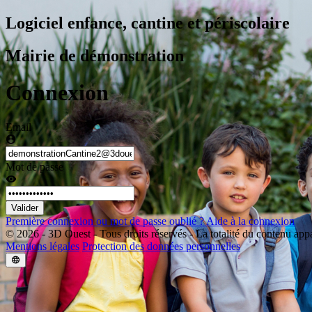
Logiciel enfance, cantine et périscolaire
Mairie de démonstration
Connexion
Email
Mot de passe
Valider
Première connexion ou mot de passe oublié ?
Aide à la connexion
© 2026 - 3D Ouest - Tous droits réservés - La totalité du contenu app
Mentions légales
Protection des données personnelles