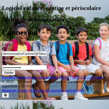
Logiciel enfance, cantine et périscolaire
Mairie de démonstration
Connexion
Email
Mot de passe
Valider
Première connexion ou mot de passe oublié ?
Aide à la connexion
© 2026 - 3D Ouest - Tous droits réservés - La totalité du contenu
appartient à 3D Ouest
Mentions légales
Protection des données personnelles