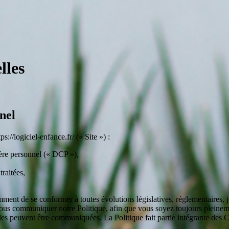
lles
nel
ps://logiciel-enfance.fr/ (« Site ») :
ctère personnel (« DCP »),
raitées,
mment de se conformer à toutes évolutions législatives, réglementaires, 
e vous communiquer notre Politique, afin que vous soyez toujours pleinem
lles peuvent être communiquées. La Politique fait partie intégrante des Co