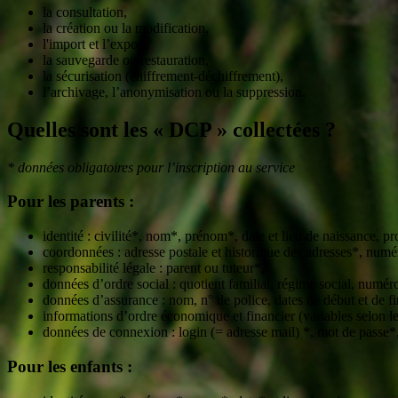
la consultation,
la création ou la modification,
l'import et l’export,
la sauvegarde ou restauration,
la sécurisation (chiffrement-déchiffrement),
l’archivage, l’anonymisation ou la suppression.
Quelles sont les « DCP » collectées ?
* données obligatoires pour l’inscription au service
Pour les parents :
identité : civilité*, nom*, prénom*, date et lieu de naissance, p
coordonnées : adresse postale et historique des adresses*, numér
responsabilité légale : parent ou tuteur*,
données d’ordre social : quotient familial, régime social, num
données d’assurance : nom, n° de police, dates de début et de fin
informations d’ordre économique et financier (variables selon
données de connexion : login (= adresse mail) *, mot de passe*,
Pour les enfants :