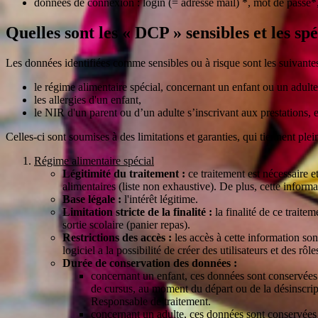
données de connexion : login (= adresse mail) *, mot de passe*,
Quelles sont les « DCP » sensibles et les spé
Les données identifiées comme sensibles ou à risque sont les suivantes
le régime alimentaire spécial, concernant un enfant ou un adulte
les allergies d'un enfant,
le NIR d'un parent ou d’un adulte s’inscrivant aux prestations,
Celles-ci sont soumises à des limitations et garanties, qui tiennent pl
Régime alimentaire spécial
Légitimité du traitement :
ce traitement est nécessaire e
alimentaires (liste non exhaustive). De plus, cette informat
Base légale :
l'intérêt légitime.
Limitation stricte de la finalité :
la finalité de ce traitem
sortie scolaire (panier repas).
Restrictions des accès :
les accès à cette information son
logiciel a la possibilité de créer des utilisateurs et des rô
Durée de conservation des données :
concernant un enfant, ces données sont conservées le
de cursus, au moment du départ ou de la désinscrip
Responsable de traitement.
concernant un adulte, ces données sont conservées le