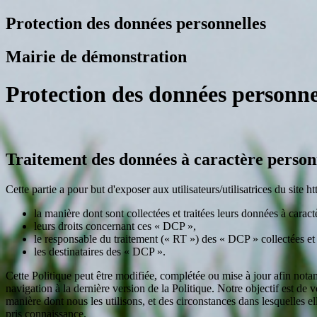
Protection des données personnelles
Mairie de démonstration
Protection des données personne
Traitement des données à caractère person
Cette partie a pour but d'exposer aux utilisateurs/utilisatrices du site htt
la manière dont sont collectées et traitées leurs données à cara
leurs droits concernant ces « DCP »,
le responsable du traitement (« RT ») des « DCP » collectées et t
les destinataires des « DCP ».
Cette Politique peut être modifiée, complétée ou mise à jour afin nota
navigation à la dernière version de la Politique. Notre objectif est d
manière dont nous les utilisons, et des circonstances dans lesquelles e
pris connaissance.