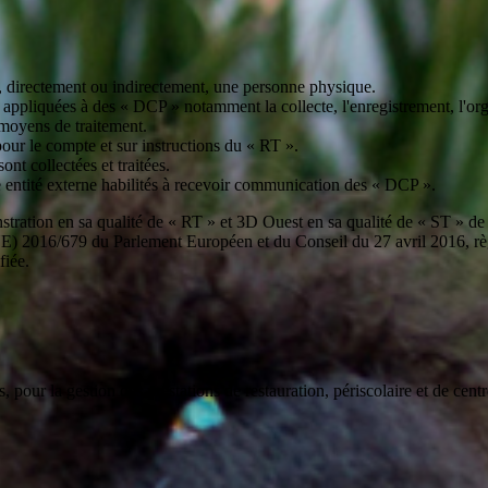
r, directement ou indirectement, une personne physique.
pliquées à des « DCP » notamment la collecte, l'enregistrement, l'organis
 moyens de traitement.
pour le compte et sur instructions du « RT ».
t collectées et traitées.
e entité externe habilités à recevoir communication des « DCP ».
nstration en sa qualité de « RT » et 3D Ouest en sa qualité de « ST » de
E) 2016/679 du Parlement Européen et du Conseil du 27 avril 2016, règ
fiée.
ur la gestion des prestations de restauration, périscolaire et de centre d