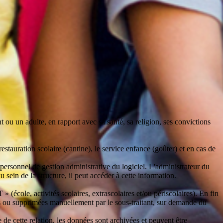
t ou un adulte, en rapport avec sa santé, sa religion, ses convictions
 restauration scolaire (cantine), le service enfance (goûter) et en cas de
 personnel de gestion administrative du logiciel. L'administrateur du
au sein de la structure, il peut accéder à cette information.
 (école, activités scolaires, extrascolaires et/ou périscolaires). En fin
es ou supprimées manuellement par le sous-traitant, sur demande du
 de cette relation, les données sont archivées et peuvent être