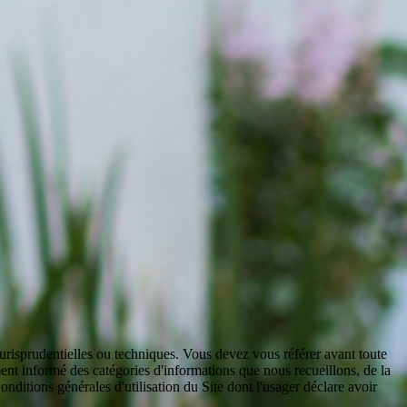
jurisprudentielles ou techniques. Vous devez vous référer avant toute
ent informé des catégories d'informations que nous recueillons, de la
nditions générales d'utilisation du Site dont l'usager déclare avoir