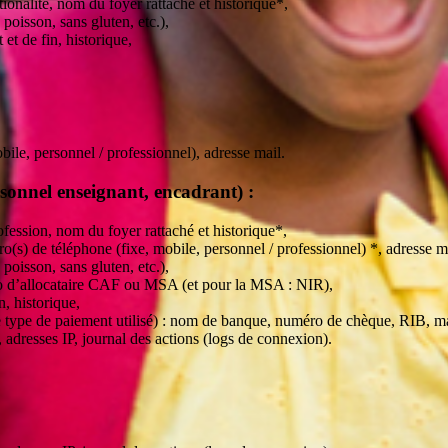
ionalité, nom du foyer rattaché et historique*,
 poisson, sans gluten, etc.),
et de fin, historique,
ile, personnel / professionnel), adresse mail.
ersonnel enseignant, encadrant) :
rofession, nom du foyer rattaché et historique*,
o(s) de téléphone (fixe, mobile, personnel / professionnel) *, adresse m
 poisson, sans gluten, etc.),
éro d’allocataire CAF ou MSA (et pour la MSA : NIR),
, historique,
 le type de paiement utilisé) : nom de banque, numéro de chèque, RIB,
 adresses IP, journal des actions (logs de connexion).