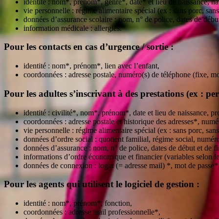
identité : nom*, prénom*, genre*, date* et lieu de naissance, nat
vie personnelle : régime alimentaire spécial (ex : sans porc, sans
données d’assurance scolaire : nom, n° de police, dates de début 
information médicale : allergies.
Pour les contacts en cas d’urgence / sortie :
identité : nom*, prénom*, lien avec l’enfant,
coordonnées : adresse postale, numéro(s) de téléphone (fixe, mob
Pour les adultes s’inscrivant à des prestations (ex : p
identité : civilité*, nom*, prénom*, date et lieu de naissance, p
coordonnées : adresse postale et historique des adresses*, numér
vie personnelle : régime alimentaire spécial (ex : sans porc, sans
données d’ordre social : quotient familial, régime social, num
données d’assurance : nom, n° de police, dates de début et de fin
informations d’ordre économique et financier (variables selon
données de connexion : login (= adresse mail) *, mot de passe*,
Pour les agents qui utilisent le logiciel de gestion :
identité : nom*, prénom*, fonction,
coordonnées : adresse mail professionnelle*,