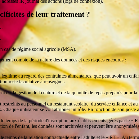
 adresses IP, journal des actions (logs de connexion).
cificités de leur traitement ?
 :
,
 en cas de régime social agricole (MSA).
einement compte de la nature des données et des risques encourus :
t légitime au regard des contraintes alimentaires, que peut avoir un enfan
ion reste facultative à renseigner.
ent est la gestion de la nature et de la quantité de repas préparés pour la
t restreints au personnel du restaurant scolaire, du service enfance et au
les. Chaque utilisateur se voit attribuer un rôle. En fonction de son poste 
 temps de la période d'inscription aux établissements gérés par le « RT »
tion de l'enfant, les données sont archivées et peuvent être anonymisé
 temps de la relation contractuelle entre l'adulte et le « RT ». Au terme