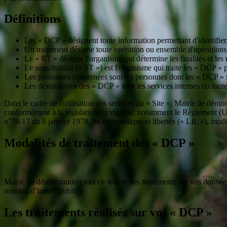
Définitions
Les « DCP » désignent toute information permettant d'identifie
Un traitement désigne toute opération ou ensemble d'opérations ap
Le « RT » désigne l'organisme qui détermine les finalités et les
Le sous-traitant (« ST ») est l'organisme qui traite les « DCP » 
Les personnes concernées sont les personnes dont les « DCP » son
Les destinataires des « DCP » sont les services internes ou tout
Dans le cadre de l'utilisation des services du « Site », Mairie de démo
conformément à la législation en vigueur, notamment le Règlement (U
n°78-17 du 6 janvier 1978, loi informatique et libertés (« LIL »), modi
Modalités de traitement des « DCP »
Mairie de démonstration met en œuvre des traitements sur vos données, po
mission d’intérêt public).
Les traitements réalisés sur vos « DCP »