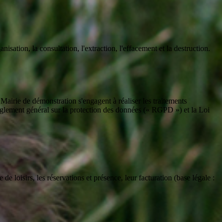
ation, la consultation, l'extraction, l'effacement et la destruction.
 Mairie de démonstration s'engagent à réaliser les traitements
lement général sur la protection des données (« RGPD ») et la Loi
e loisirs, les réservations et présence, leur facturation (base légale :