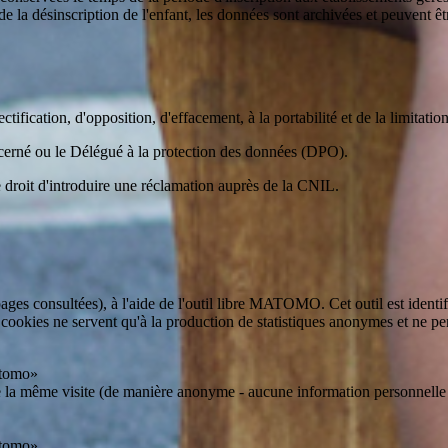
de la désinscription de l'enfant, les données sont archivées et peuvent 
tification, d'opposition, d'effacement, à la portabilité et de la limitatio
ncerné ou le Délégué à la protection des données (DPO).
droit d'introduire une réclamation auprès de la CNIL.
ages consultées), à l'aide de l'outil libre MATOMO. Cet outil est ident
ookies ne servent qu'à la production de statistiques anonymes et ne perme
Matomo»
e la même visite (de manière anonyme - aucune information personnelle n'es
Matomo»