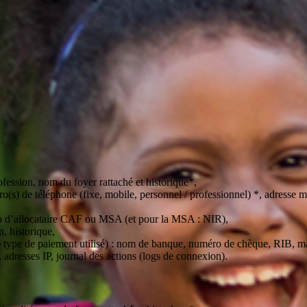
rofession, nom du foyer rattaché et historique*,
o(s) de téléphone (fixe, mobile, personnel / professionnel) *, adresse m
éro d’allocataire CAF ou MSA (et pour la MSA : NIR),
, historique,
 le type de paiement utilisé) : nom de banque, numéro de chèque, RIB,
 adresses IP, journal des actions (logs de connexion).