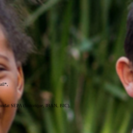
ail*,
 mandat SEPA (historique, IBAN, BIC),