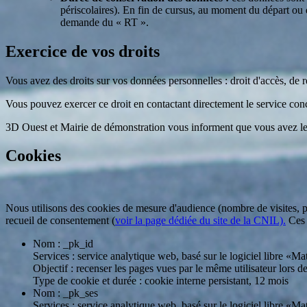
périscolaires). En fin de cursus, au moment du départ ou 
demande du « RT ».
Exercice de vos droits
Vous avez des droits sur vos données personnelles : droit d'accès, de rec
Vous pouvez exercer ce droit en contactant directement le service co
3D Ouest et Mairie de démonstration vous informent que vous avez le 
Cookies
Nous utilisons des cookies de mesure d'audience (nombre de visites, p
recueil de consentement (
voir la page dédiée du site de la CNIL).
Ces c
Nom : _pk_id
Services : service analytique web, basé sur le logiciel libre «
Objectif : recenser les pages vues par le même utilisateur lors d
Type de cookie et durée : cookie interne persistant, 12 mois
Nom : _pk_ses
Services : service analytique web, basé sur le logiciel libre «