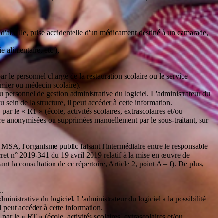
e d'abeille, prise accidentelle d'un médicament destiné à un camarade,
e alimentaire, etc.),
par le personnel chargé de la restauration scolaire ou le service
irmier ou médecin scolaire).
au personnel de gestion administrative du logiciel. L'administrateur du
au sein de la structure, il peut accéder à cette information.
ar le « RT » (école, activités scolaires, extrascolaires et/ou
être anonymisées ou supprimées manuellement par le sous-traitant, sur
a MSA, l'organisme public faisant l'intermédiaire entre le responsable
cret n° 2019-341 du 19 avril 2019 relatif à la mise en œuvre de
t la consultation de ce répertoire, Article 2, point A – f). De plus,
A.
inistrative du logiciel. L'administrateur du logiciel a la possibilité
il peut accéder à cette information.
ar le « RT » (école, activités scolaires, extrascolaires et/ou