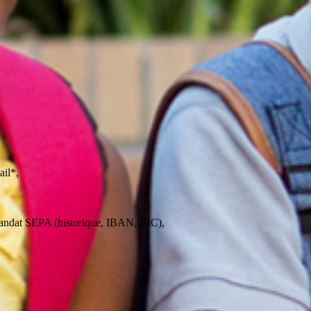
ail*,
 mandat SEPA (historique, IBAN, BIC),