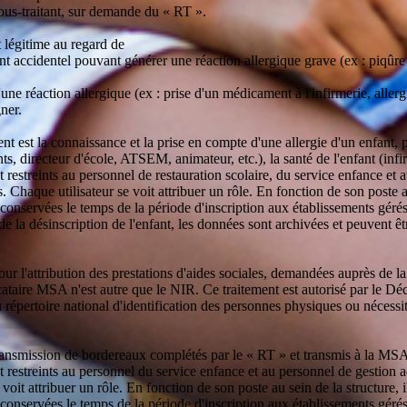
us-traitant, sur demande du « RT ».
t légitime au regard de
ent accidentel pouvant générer une réaction allergique grave (ex : piqûr
une réaction allergique (ex : prise d'un médicament à l'infirmerie, allergi
gner.
ment est la connaissance et la prise en compte d'une allergie d'un enfant, 
ts, directeur d'école, ATSEM, animateur, etc.), la santé de l'enfant (inf
t restreints au personnel de restauration scolaire, du service enfance et 
les. Chaque utilisateur se voit attribuer un rôle. En fonction de son poste 
onservées le temps de la période d'inscription aux établissements gérés p
de la désinscription de l'enfant, les données sont archivées et peuvent 
our l'attribution des prestations d'aides sociales, demandées auprès de l
ocataire MSA n'est autre que le NIR. Ce traitement est autorisé par le Dé
répertoire national d'identification des personnes physiques ou nécessitan
a transmission de bordereaux complétés par le « RT » et transmis à la MS
 restreints au personnel du service enfance et au personnel de gestion adm
e voit attribuer un rôle. En fonction de son poste au sein de la structure, 
onservées le temps de la période d'inscription aux établissements gérés p