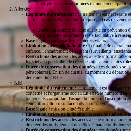
anonymisées ou supprimées manuellement par le so
Allergies
Légitimité du traitement :
ce traitement est nécessaire e
la rapidité d'intervention requise, en cas d'évènem
etc.),
la prise en compte de cette allergie en prévention d'
de plus, cette information reste facultative à rensei
Base légale :
sauvegarde des intérêts vitaux.
Limitation stricte de la finalité :
la finalité de ce traite
enfance, l'encadrement de l'enfant (surveillants, enseignan
Restrictions des accès :
les accès à cette information son
logiciel a la possibilité de créer des utilisateurs et des rô
Durée de conservation des données :
ces données sont c
périscolaires). En fin de cursus, au moment du départ ou 
demande du « RT ».
NIR
Légitimité du traitement :
ce traitement est nécessaire p
concerné et l'organisme social. En effet, le numéro d'all
traitements comportant l'usage du numéro d'inscription au 
cette information reste facultative à renseigner.
Base légale :
mission d'intérêt public.
Limitation stricte de la finalité :
la seule finalité est l
Restrictions des accès :
les accès à cette information sont
de créer des utilisateurs et des rôles. Chaque utilisateur s
Durée de conservation des données :
ces données sont c