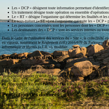
Les « DCP » désignent toute information permettant d'identifie
Un traitement désigne toute opération ou ensemble d'opérations ap
Le « RT » désigne l'organisme qui détermine les finalités et les
Le sous-traitant (« ST ») est l'organisme qui traite les « DCP » 
Les personnes concernées sont les personnes dont les « DCP » son
Les destinataires des « DCP » sont les services internes ou tout
Dans le cadre de l'utilisation des services du « Site », la collectivité 
en vigueur, notamment le Règlement (UE) 2016/679 du Parlement Europ
informatique et libertés (« LIL »), modifiée.
Exercice de vos droits
Vous avez des droits sur vos données personnelles : droit d'accès, de rec
Vous pouvez exercer ce droit en contactant directement le service co
La collectivité et son sous-traitant 3D Ouest vous informent que vous 
Protection des données
Vous avez des droits sur vos « DCP » : droit d'accès, de rectification, d