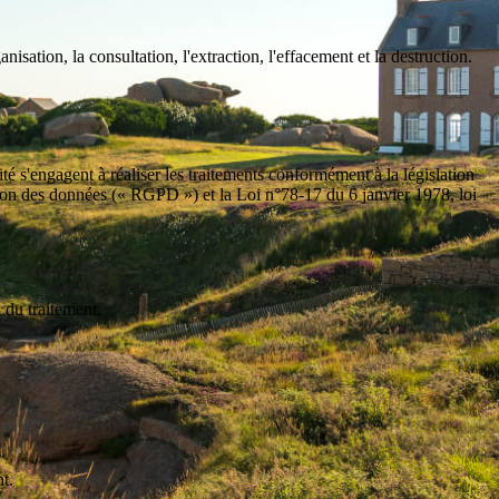
ation, la consultation, l'extraction, l'effacement et la destruction.
ité s'engagent à réaliser les traitements conformément à la législation
on des données (« RGPD ») et la Loi n°78-17 du 6 janvier 1978, loi
n du traitement.
nt.