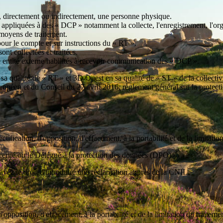
r, directement ou indirectement, une personne physique.
pliquées à des « DCP » notamment la collecte, l'enregistrement, l'organis
 moyens de traitement.
pour le compte et sur instructions du « RT ».
t collectées et traitées.
e entité externe habilités à recevoir communication des « DCP ».
en sa qualité de « RT » et 3D Ouest en sa qualité de « ST » de la collectiv
éen et du Conseil du 27 avril 2016, règlement général sur la protecti
tification, d'opposition, d'effacement, à la portabilité et de la limitatio
ncerné ou le Délégué à la protection des données (DPO).
avez le droit d'introduire une réclamation auprès de la CNIL.
'opposition, d'effacement, à la portabilité et de la limitation du traiteme