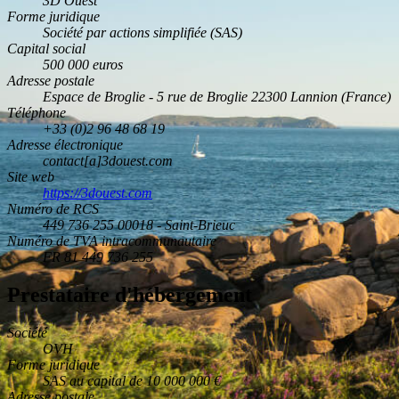
3D Ouest
Forme juridique
Société par actions simplifiée (SAS)
Capital social
500 000 euros
Adresse postale
Espace de Broglie - 5 rue de Broglie 22300 Lannion (France)
Téléphone
+33 (0)2 96 48 68 19
Adresse électronique
contact[a]3douest.com
Site web
https://3douest.com
Numéro de RCS
449 736 255 00018 - Saint-Brieuc
Numéro de TVA intracommunautaire
FR 81 449 736 255
Prestataire d'hébergement
Société
OVH
Forme juridique
SAS au capital de 10 000 000 €
Adresse postale